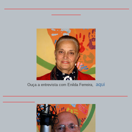
_______________________________________________
___________
aqui
Ouça a entrevista com Enilda Ferreira,
_______________________________________________
____________