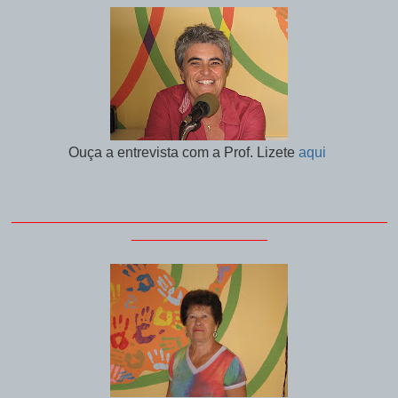
Ouça a entrevista com a Prof. Lizete
aqui
_______________________________________________
_________________