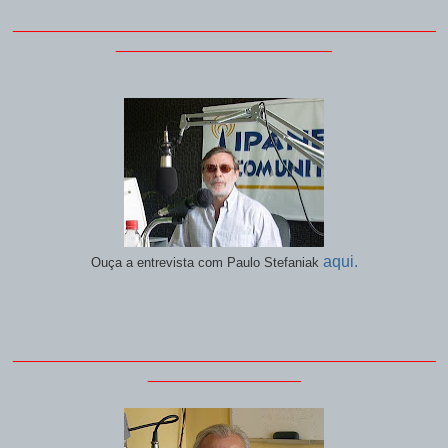
_______________________________________________
________________________
aqui.
Ouça a entrevista com Paulo Stefaniak
_______________________________________________
_________________