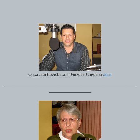
O
uça a entrevista com Giovani Carvalho
aqui.
_______________________________________________
_______________