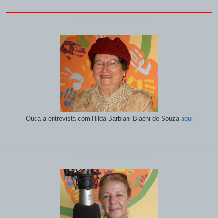
_______________________________________________
_________________
Ouça a entrevista com
Hilda Barbiani Biachi de Souza
aqui
_______________________________________________
_________________