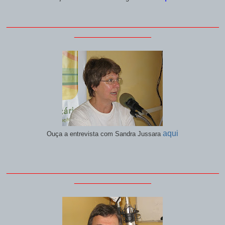
_______________________________________________
_________________
aqui
Ouça a entrevista com Sandra Jussara
_______________________________________________
_________________