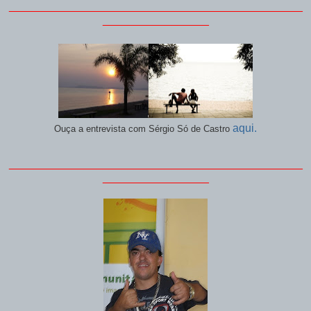
_______________________________________________
_________________
aqui.
Ouça a entrevista com Sérgio Só de Castro
_______________________________________________
_________________