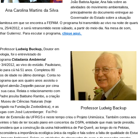
João Batista Aguiar, Ana fala sobre as
atividades do movimento ambientalista,
Ana Carolina Martins da Silva
principalmente do documento entregue ao
Governador do Estado sobre a situação
lamitosa em que se encontra a FEPAM. O programa foi transmitido ao vivo na noite de quart
ira, 25/4/2012, e será retransmitido neste sábado, a partir do meio-dia. Na mesa de som,
thar Gutierrez. Para escutar o programa,
clique aqui.
Professor
Ludwig Buckup,
Doutor em
ologia, foi o entrevistado do
rograma
Cidadania Ambiental
e
3/4/2012, ao vivo do estúdio. Paulistano,
io para cá há 51 anos. Completou 80
os de idade no último domingo. Conta no
ograma que aos quatro anos assistiu o
rigível alemão Zeppellin passar por cima
 sua casa. Relata o relacionamento com
Padre jesuíta Balduino Rambo, a criação
 Museu de Ciências Naturais (hoje
rigado na Fundação Zoobotânica), e as
Professor Ludwig Backup
sgas com José Lutzenberger. Foi Pró-
itor de Extensão da UFRGS e neste tempo criou o Projeto Unimúsica. Também contou aos
vintes o fato de ter tocado piano em concertos da OSPA, entidade que mais tarde presidiu.
nsidera que a construção da usina hidroelétrica de Pai-Querê, ao longo do rio Pelotas,
sconsidera a importância ecológica única da região e fala sobre a falta de qualidade do Estu