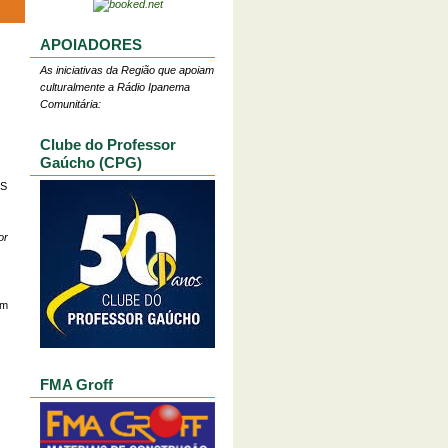
APOIADORES
As iniciativas da Região que apoiam
culturalmente a Rádio Ipanema
Comunitária:
Clube do Professor
Gaúcho (CPG)
GS
or
om
FMA Groff