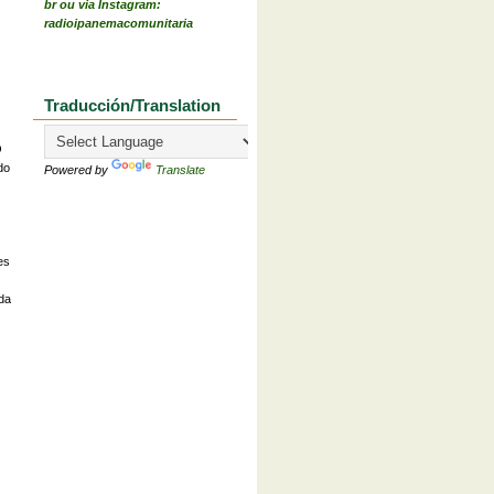
br ou via Instagram:
radioipanemacomunitaria
Traducción/Translation
O
do
Powered by
Translate
es
 da