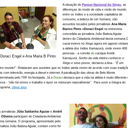
A situação do
Parque Nacional do Xingu
, as
diferenças do modo de vida e visão de mundo
entre os índios e a sociedade capitalista de
consumo, a beleza do ser humano, são
assuntos tocados pelos jornalistas
Ana Maria
Barros Pinto
e
Doraci Engel
na entrevista
concedida ao jornalista João Batista Aguiar
dentro do
Cidadania Ambiental
desta semana.
casal esteve no Xingu agora em agosto visitan
a aldeia dos índios Kamayurá, onde vivem 400
pessoas - a convite
do
cacique Kotók
Doraci Engel e Ana Maria B Pinto
Kamayurá.
Sonho da vida inteira conhecer o
Xingu e seus povos,
declarou a Ana -
"É um
tro mundo!"
. Relataram aos ouvintes que os índios ainda vivem de acordo com suas tradiçõ
s com televisão, energia a diesel e internet. A paralisação das obras de Belo Monte
terminada pelo TRF foi festejada. Já o
Doraci
destaca que a vida na aldeia é muito diferente
ssa -
"não há stress e trabalho e lazer se misturam naturalmente".
Para ouvir a íntegra do
ograma,
clique aqui
.
 jornalistas
Júlia Saldanha Aguiar
e
André
 Oliveira
participam do Cidadania Ambiental
sta semana. O programa, apresentado pelo
rnalista João Batista Aguiar, contam como foi