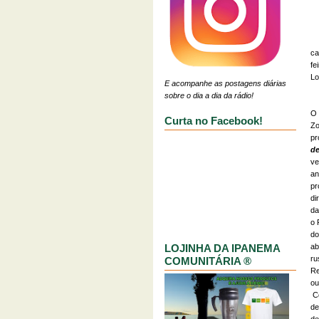
ca
fe
Lo
E acompanhe as postagens diárias
sobre o dia a dia da rádio!
O 
Curta no Facebook!
Zo
p
d
ve
an
pr
di
da
o 
do
LOJINHA DA IPANEMA
ab
ru
COMUNITÁRIA ®
Re
ou
Co
de