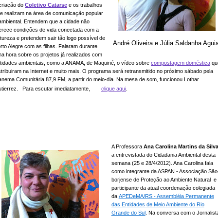
criação do
Coletivo Catarse
e os trabalhos
e realizam na área de comunicação popular
ambiental. Entendem que a cidade não
erece condições de vida conectada com a
tureza e pretendem sair tão logo possível de
André Oliveira e Júlia Saldanha Agui
rto Alegre com as filhas. Falaram durante
a hora sobre os projetos já realizados com
tidades ambientais, como a ANAMA, de Maquiné, o vídeo sobre
compostagem doméstica
qu
stribuiram na Internet e muito mais. O programa será retransmitido no próximo sábado pela
anema Comunitária 87,9 FM, a partir do meio-dia. Na mesa de som, funcionou Lothar
tierrez. Para escutar imediatamente,
clique aqui
.
A Professora
Ana Carolina Martins da Silv
a entrevistada do Cidadania Ambiental desta
semana (25 e 28/4/2012). Ana Carolina fala
como integrante da ASPAN - Associação São
borjense de Proteção ao Ambiente Natural e
participante da atual coordenação colegiada
da
APEDeMA/RS - Assembléia Permanente
das Entidades de Meio Ambiente do Rio
Grande do Sul
. Na conversa com o Jornalist