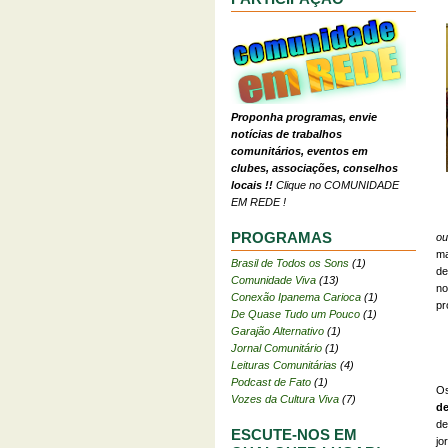
Proponha programas, envie
notícias de trabalhos
comunitários, eventos em
clubes, associações, conselhos
locais !!
Clique no COMUNIDADE
EM REDE !
PROGRAMAS
ou
ma
Brasil de Todos os Sons
(1)
de
Comunidade Viva
(13)
no
Conexão Ipanema Carioca
(1)
pr
De Quase Tudo um Pouco
(1)
Garajão Alternativo
(1)
Jornal Comunitário
(1)
Leituras Comunitárias
(4)
Podcast de Fato
(1)
Os
Vozes da Cultura Viva
(7)
de
de
ESCUTE-NOS EM
jo