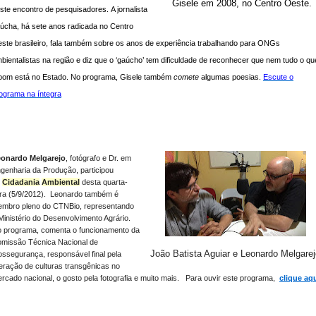
Gisele em 2008, no Centro Oeste.
ste encontro de pesquisadores.
A jornalista
úcha, há sete anos radicada no Centro
ste brasileiro, fala também sobre os anos de experiência trabalhando para ONGs
bientalistas na região e diz que o ‘gaúcho’ tem dificuldade de reconhecer que nem tudo o qu
bom está no Estado. No programa, Gisele também
comete
algumas poesias.
Escute o
ograma na íntegra
onardo Melgarejo
, fotógrafo e Dr. em
genharia da Produção, participou
o
Cidadania
Ambiental
desta quarta-
ira (5/9/2012). Leonardo também é
mbro pleno do CTNBio, representando
Ministério do Desenvolvimento Agrário.
 programa, comenta o funcionamento da
missão Técnica Nacional de
João Batista Aguiar e Leonardo Melgarej
ossegurança, responsável final pela
beração de culturas transgênicas no
rcado nacional, o gosto pela fotografia e muito mais.
Para ouvir este programa,
clique aq