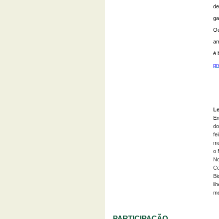
de
ga
Oe
am
é 
pr
Le
En
d
fe
me
o 
No
Co
Bi
li
me
PARTICIPAÇÃO