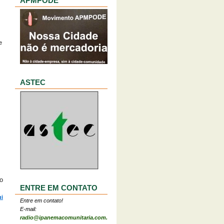
APMPODE
e
ASTEC
o
ENTRE EM CONTATO
ui
Entre em contato!
E-mail:
radio@ipanemacomunitaria.com.