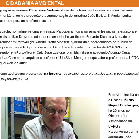
CIDADANIA AMBIENTAL
programa semanal
Cidadania Ambiental
inédito foi transmitido vários anos na Ipanema
munitária, com a produção e a apresentação do jornalista João Batista S. Aguiar. Lothar
tierrez opera como técnico de som.
 pauta, normalmente uma entrevista. Participaram do programa, entre outros, a escritora e
rnalista Lilian Dreyer; o educador e engenheiro-agrônomo Eduardo Diehl; o advogado e
reador em Porto Alegre Alberto Pretto Moesch; a jornalista e coordenadora do Núcleo de
ojornalistas do RS, professora Ilza Girardi; o advogado e ex-diretor da AGAPAN e ex-
reador em Porto Alegre, Caio José Lustosa; o ambientalista e advogado Augusto César
nhar Carneiro; o arquiteto e professor Udo Silvio Mohr; o pesquisador e professor na UFR
guel Aloisio Sattler.
cute aqui alguns programas,
na íntegra
-
se preferir, abaixe o arquivo para o seu computad
 dispositivo portátil:
Entrevista inédita c
o Físico
Cláudio
Miguel Bevilacqua
,
há 26 anos no
Observatório
Astronômico da
UFRGS.
Na conversa com o
Jornalista João