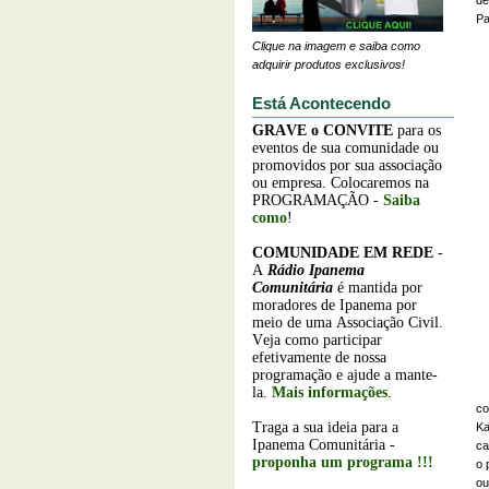
de
Pa
Clique na imagem e saiba como
adquirir produtos exclusivos!
Está Acontecendo
GRAVE o
CONVITE
para os
eventos de sua comunidade ou
promovidos por sua associação
ou empresa. Colocaremos na
PROGRAMAÇÃO -
Saiba
como
!
COMUNIDADE EM REDE
-
A
Rádio Ipanema
Comunitária
é mantida por
moradores de Ipanema por
meio de uma Associação Civil.
Veja como participar
efetivamente de nossa
programação e ajude a mante-
la.
Mais informações
.
co
Traga a sua ideia para a
Ka
Ipanema Comunitária -
ca
proponha um programa !!!
o 
ou