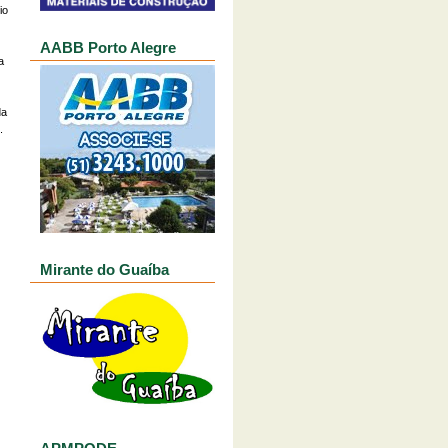
io
AABB Porto Alegre
a
da
.
Mirante do Guaíba