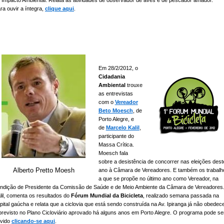
 Impacto Ambiental. Relata as atividades de observador de aves e de pescador amador.
ra ouvir a íntegra,
clique aqui
.
Em 28/2/2012, o
Cidadania
Ambiental
trouxe
as entrevistas
com o
Vereador
Beto Moesch
, de
Porto Alegre, e
de
Marcelo Kalil
,
participante do
Massa Crítica.
Moesch fala
sobre a desistência de concorrer nas eleições dest
Alberto Pretto Moesh
ano à Câmara de Vereadores. E também os trabalh
a que se propõe no último ano como Vereador, na
ndição de Presidente da Comissão de Saúde e de Meio Ambiente da Câmara de Vereadores
lil, comenta os resultados do
Fórum Mundial da Bicicleta
, realizado semana passada na
pital gaúcha e relata que a ciclovia que está sendo construída na Av. Ipiranga já não obedec
previsto no Plano Cicloviário aprovado há alguns anos em Porto Alegre. O programa pode se
vido
clicando-se aqui
.