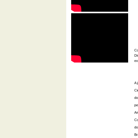
Co
Di
ex
A 
Ci
do
pe
Am
Co
do
Br