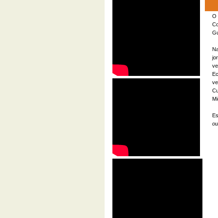
O 
Co
Gu
Na
jo
ve
Ec
ve
Cu
Mi
Es
ou