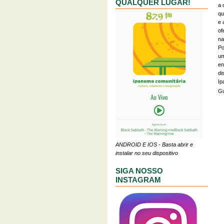
QUALQUER LUGAR!
a 
qu
e 
of
na
Po
um
en
di
Ip
Gu
ANDROID E IOS - Basta abrir e
instalar no seu dispositivo
SIGA NOSSO
INSTAGRAM