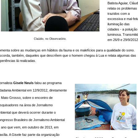
Batista Aguiar, Cláud
relata os problemas
trazidos com a
excessiva e mal-feit
iluminação das
cidades - a poluição
luminosa. Transmiti
Claúdio, no Observatório.
em 26/9 e 29/9/2012
menta sobre as mudanças em hábitos da fauna e os malefícios para a qualidade do sono.
scorda, também, daqueles que descrêem que o homem chegou à Lua e relata algumas das
periências lá realizadas.
jornalista
Gisele Neuls
falou ao programa
dadania Ambiental em 12/9/2012, diretamente
 Mato Grosso, sobre o encontro de
squisadores na área de Jornalismo
biental que deverá ocorrer durante o
ngresso Brasileiro de Jornalismo Ambiental
 ano que vem, em outubro de 2013,
em
asília. A Gisele
faz parte da organização