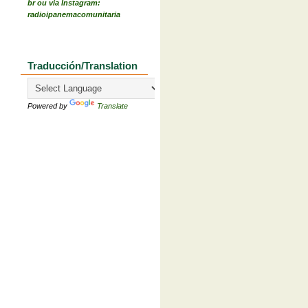
br ou via Instagram:
radioipanemacomunitaria
Traducción/Translation
Powered by
Translate