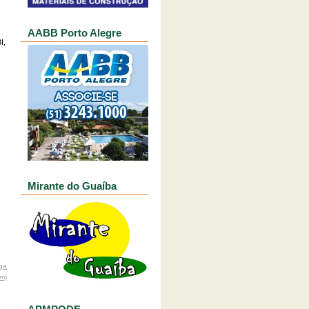
AABB Porto Alegre
I,
Mirante do Guaíba
ga
om)