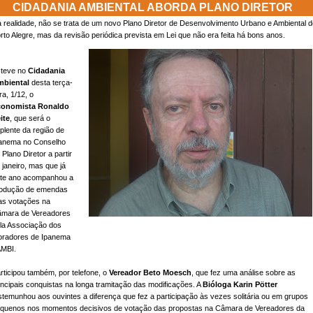
CIDADANIA AMBIENTAL ABORDA PLANO DIRETOR
 realidade, não se trata de um novo Plano Diretor de Desenvolvimento Urbano e Ambiental d
rto Alegre, mas da revisão periódica prevista em Lei que não era feita há bons anos.
teve no
Cidadania
biental
desta terça-
ira, 1/12, o
conomista Ronaldo
ite
, que será o
plente da região de
anema no Conselho
 Plano Diretor a partir
 janeiro, mas que já
te ano acompanhou a
odução de emendas
as votações na
mara de Vereadores
la Associação dos
radores de Ipanema
AMBI.
rticipou também, por telefone, o
Vereador Beto Moesch
, que fez uma análise sobre as
incipais conquistas na longa tramitação das modificações. A
Bióloga Karin Pötter
stemunhou aos ouvintes a diferença que fez a participação às vezes solitária ou em grupos
quenos nos momentos decisivos de votação das propostas na Câmara de Vereadores da