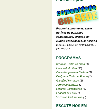
Proponha programas, envie
notícias de trabalhos
comunitários, eventos em
clubes, associações, conselhos
locais !!
Clique no COMUNIDADE
EM REDE !
PROGRAMAS
Brasil de Todos os Sons
(1)
Comunidade Viva
(13)
Conexão Ipanema Carioca
(1)
De Quase Tudo um Pouco
(1)
Garajão Alternativo
(1)
Jornal Comunitário
(1)
Leituras Comunitárias
(4)
Podcast de Fato
(1)
Vozes da Cultura Viva
(7)
ESCUTE-NOS EM