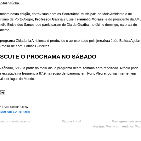
pital gaúcha.
mbém nesta edição, entrevistas com os Secretários Municipais do Meio Ambiente e de
rismo de Porto Alegre,
Professor Garcia
e
Luis Fernando Moraes
, e do presidente da AMB
télio Bloise dos Santos que participaram do Dia do Guaíba, no último domingo, na praia de
anema.
programa Cidadania Ambiental é produzido e apresentado pelo jornalista João Batista Aguiar.
 mesa de som, Lothar Gutierrez.
SCUTE O PROGRAMA NO SÁBADO
 sábado, 5/12, a partir do meio-dia, o programa desta semana será reprisado. A rádio pode
r escutada na freqüência 87,9 na região de Ipanema, em Porto Alegre, ou via Internet, em
alquer lugar do Mundo.
nhum comentário:
star um comentário
stagem mais recente
Página inicial
Postagem mais anti
Assinar:
Postar comentários (At