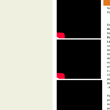
Na
Po
Es
Am
fe
E
Le
su
Ip
do
de
es
pr
e 
Câ
pe
Mo
- 
Pa
pr
te
pe