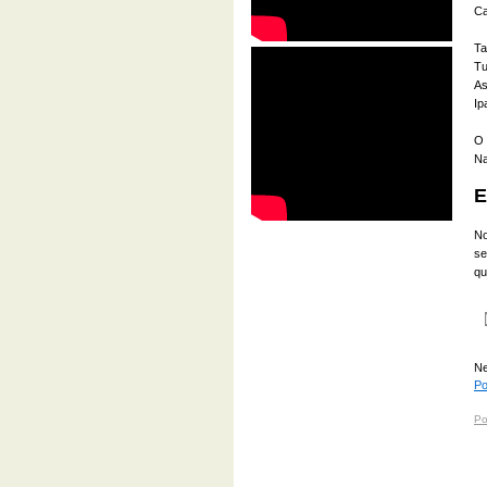
Ca
Ta
Tu
As
Ip
O 
Na
E
No
se
qu
Ne
Po
Po