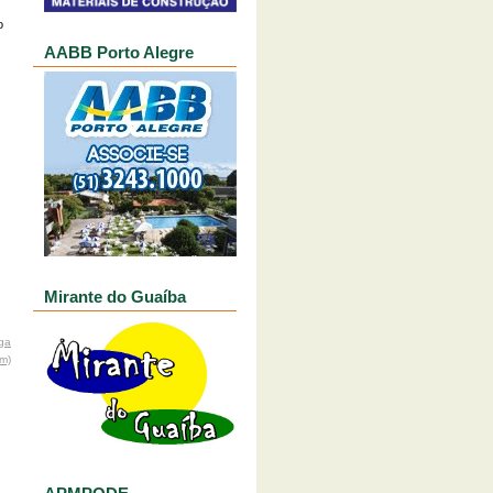
o
AABB Porto Alegre
Mirante do Guaíba
ga
om)