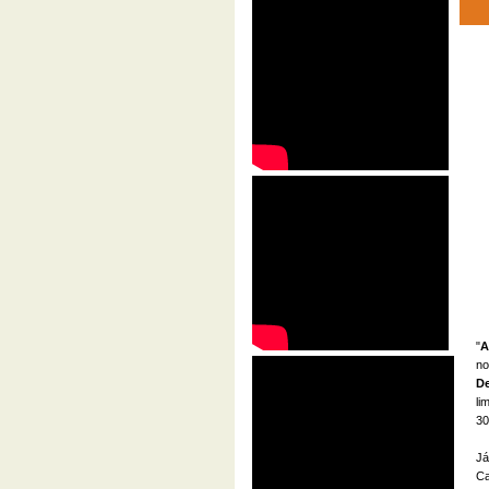
"
A
no
D
li
30
Já
Ca