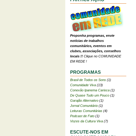
Proponha programas, envie
notícias de trabalhos
comunitários, eventos em
clubes, associações, conselhos
locais !!
Clique no COMUNIDADE
EM REDE !
PROGRAMAS
Brasil de Todos os Sons
(1)
Comunidade Viva
(13)
Conexão Ipanema Carioca
(1)
De Quase Tudo um Pouco
(1)
Garajão Alternativo
(1)
Jornal Comunitário
(1)
Leituras Comunitárias
(4)
Podcast de Fato
(1)
Vozes da Cultura Viva
(7)
ESCUTE-NOS EM