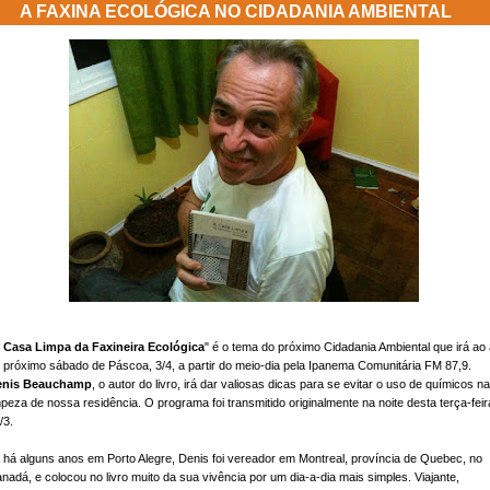
A FAXINA ECOLÓGICA NO CIDADANIA AMBIENTAL
 Casa Limpa da Faxineira Ecológica
" é o tema do próximo Cidadania Ambiental que irá ao 
 próximo sábado de Páscoa, 3/4, a partir do meio-dia pela Ipanema Comunitária FM 87,9.
enis Beauchamp
, o autor do livro, irá dar valiosas dicas para se evitar o uso de químicos na
mpeza de nossa residência. O programa foi transmitido originalmente na noite desta terça-feir
/3.
 há alguns anos em Porto Alegre, Denis foi vereador em Montreal, província de Quebec, no
nadá, e colocou no livro muito da sua vivência por um dia-a-dia mais simples. Viajante,