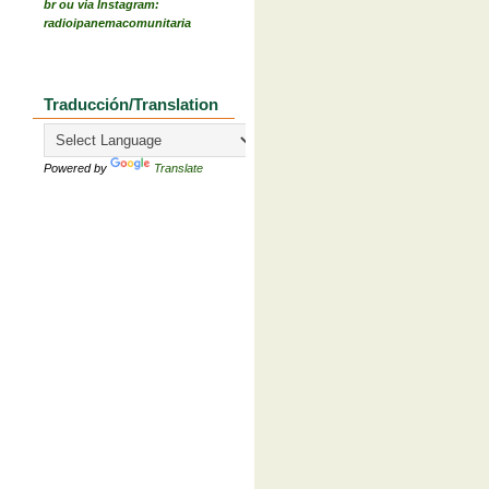
br ou via Instagram:
radioipanemacomunitaria
Traducción/Translation
Powered by
Translate