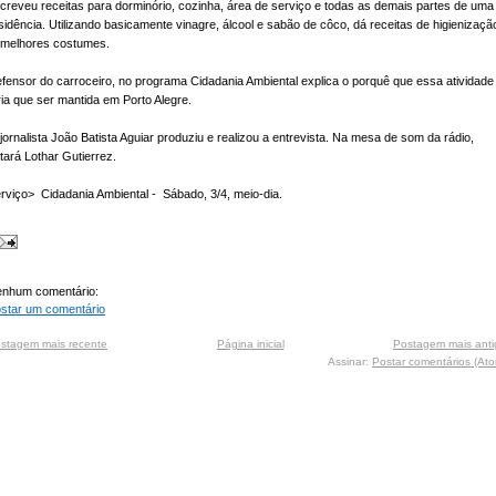
creveu receitas para dorminório, cozinha, área de serviço e todas as demais partes de uma
sidência. Utilizando basicamente vinagre, álcool e sabão de côco, dá receitas de higienizaçã
melhores costumes.
fensor do carroceiro, no programa Cidadania Ambiental explica o porquê que essa atividade
ria que ser mantida em Porto Alegre.
jornalista João Batista Aguiar produziu e realizou a entrevista. Na mesa de som da rádio,
tará Lothar Gutierrez.
rviço> Cidadania Ambiental - Sábado, 3/4, meio-dia.
nhum comentário:
star um comentário
stagem mais recente
Página inicial
Postagem mais anti
Assinar:
Postar comentários (At