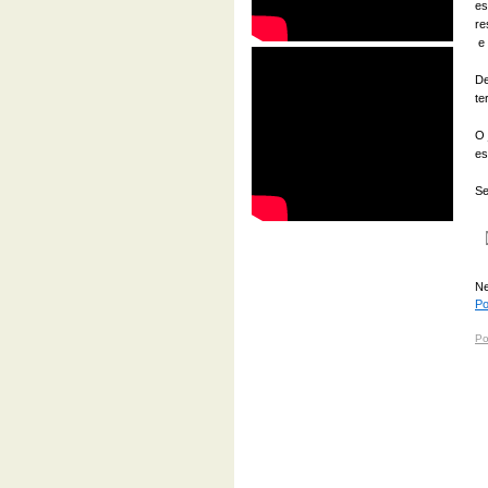
es
re
e 
De
te
O 
es
Se
Ne
Po
Po