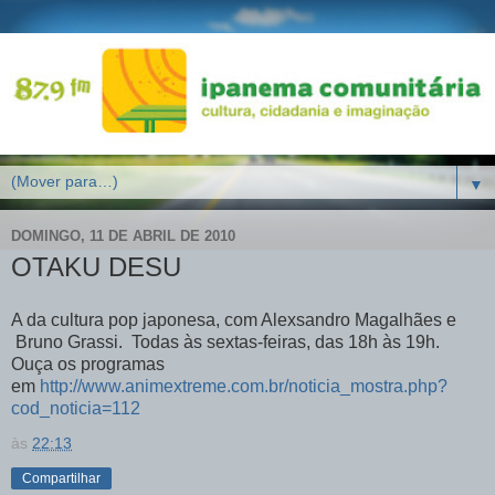
▼
DOMINGO, 11 DE ABRIL DE 2010
OTAKU DESU
A da cultura pop japonesa, com Alexsandro Magalhães e
Bruno Grassi. Todas às sextas-feiras, das 18h às 19h.
Ouça os programas
em
http://www.animextreme.com.br/noticia_mostra.php?
cod_noticia=112
às
22:13
Compartilhar