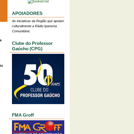
APOIADORES
As iniciativas da Região que apoiam
culturalmente a Rádio Ipanema
Comunitária:
a
Clube do Professor
O
Gaúcho (CPG)
to
o
FMA Groff