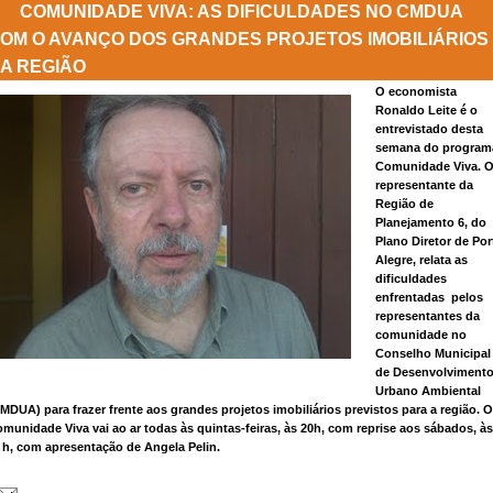
COMUNIDADE VIVA: AS DIFICULDADES NO CMDUA
OM O AVANÇO DOS GRANDES PROJETOS IMOBILIÁRIOS
A REGIÃO
O economista
Ronaldo Leite é o
entrevistado desta
semana do program
Comunidade Viva. 
representante da
Região de
Planejamento 6, do
Plano Diretor de Por
Alegre, relata as
dificuldades
enfrentadas pelos
representantes da
comunidade no
Conselho Municipal
de Desenvolviment
Urbano Ambiental
MDUA) para frazer frente aos grandes projetos imobiliários previstos para a região. O
munidade Viva vai ao ar todas às quintas-feiras, às 20h, com reprise aos sábados, às
 h, com apresentação de Angela Pelin.