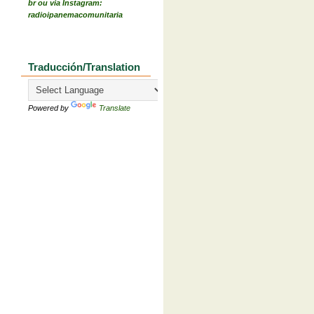
br ou via Instagram:
radioipanemacomunitaria
Traducción/Translation
Powered by
Translate