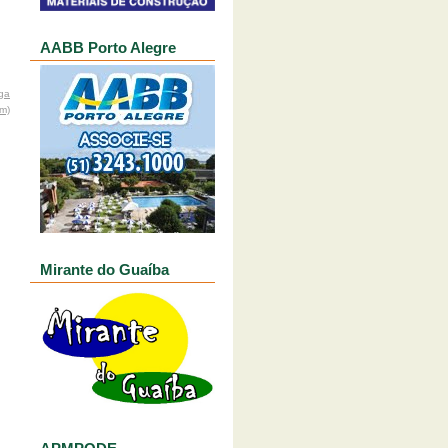
AABB Porto Alegre
ga
om)
Mirante do Guaíba