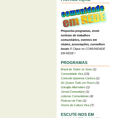
Proponha programas, envie
notícias de trabalhos
comunitários, eventos em
clubes, associações, conselhos
locais !!
Clique no COMUNIDADE
EM REDE !
PROGRAMAS
Brasil de Todos os Sons
(1)
Comunidade Viva
(13)
Conexão Ipanema Carioca
(1)
De Quase Tudo um Pouco
(1)
Garajão Alternativo
(1)
Jornal Comunitário
(1)
Leituras Comunitárias
(4)
Podcast de Fato
(1)
Vozes da Cultura Viva
(7)
ESCUTE-NOS EM