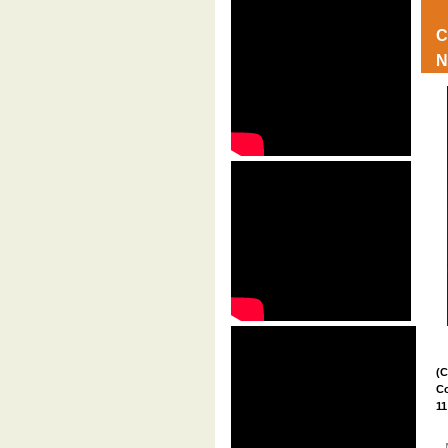
C
N
(C
Co
11