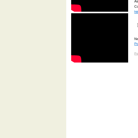
As
Co
ht
Ne
Po
Po