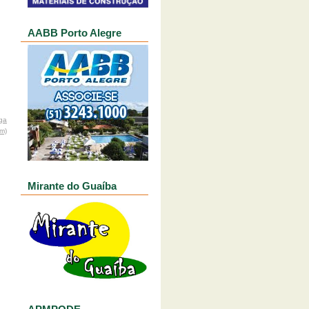
AABB Porto Alegre
ga
om)
Mirante do Guaíba