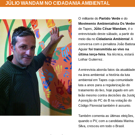
JÚLIO WANDAM NO CIDADANIA AMBIENTAL
O militante do
Partido Verde
e do
Movimento Ambientalista Os Verde
de Tapes,
Júlio César Wandam
, é o
entrevistado deste sábado, a partir do
meio-dia no
Cidadania Ambiental
. A
conversa
com o jornalista João Batista
Aguiar
foi transmitida ao vivo na
última terça-feira
. Na técnica, estará
Lothar Gutierrez.
A entrevista aborda fatos da atualidade
na área ambiental: a história da luta
ambiental em Tapes cuja comunidade
luta a anos para a regularização do
tratamento do lixo, hoje jogado em um
lixão mesmo contra decisões da Justiç
A posição do PC do B na votação do
Código Florestal também é assunto.
Também comenta as últimas eleições,
quando o PV, com a candidata Marina
Silva, cresceu em todo o Brasil.