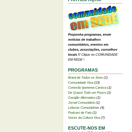
Proponha programas, envie
notícias de trabalhos
comunitários, eventos em
clubes, associações, conselhos
locais !!
Clique no COMUNIDADE
EM REDE !
PROGRAMAS
Brasil de Todos os Sons
(1)
Comunidade Viva
(13)
Conexão Ipanema Carioca
(1)
De Quase Tudo um Pouco
(1)
Garajão Alternativo
(1)
Jornal Comunitário
(1)
Leituras Comunitárias
(4)
Podcast de Fato
(1)
Vozes da Cultura Viva
(7)
ESCUTE-NOS EM