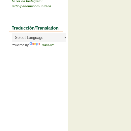
br ou via Instagram:
radioipanemacomunitaria
Traducción/Translation
Powered by
Translate