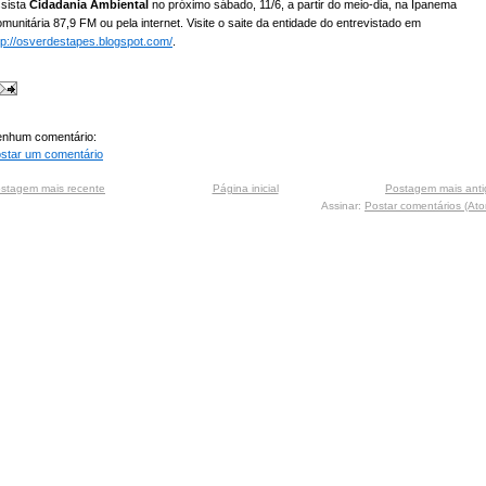
sista
Cidadania Ambiental
no próximo sábado, 11/6, a partir do meio-dia, na Ipanema
munitária 87,9 FM ou pela internet. Visite o saite da entidade do entrevistado em
tp://osverdestapes.blogspot.com/
.
nhum comentário:
star um comentário
stagem mais recente
Página inicial
Postagem mais anti
Assinar:
Postar comentários (At