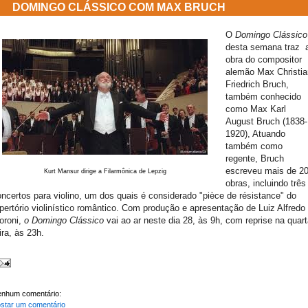
DOMINGO CLÁSSICO COM MAX BRUCH
O
Domingo Clássico
desta semana traz 
obra do compositor
alemão Max Christia
Friedrich Bruch,
também conhecido
como Max Karl
August Bruch (1838-
1920), Atuando
também como
regente, Bruch
escreveu mais de 2
Kurt Mansur dirige a Filarmônica de Lepzig
obras, incluindo três
ncertos para violino, um dos quais é considerado "pièce de résistance" do
pertório violinístico romântico. Com produção e apresentação de Luiz Alfredo
oroni,
o Domingo Clássico
vai ao ar neste dia 28, às 9h, com reprise na quart
ira, às 23h.
nhum comentário:
star um comentário