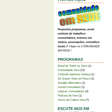
Proponha programas, envie
notícias de trabalhos
comunitários, eventos em
clubes, associações, conselhos
locais !!
Clique no COMUNIDADE
EM REDE !
PROGRAMAS
Brasil de Todos os Sons
(1)
Comunidade Viva
(13)
Conexão Ipanema Carioca
(1)
De Quase Tudo um Pouco
(1)
Garajão Alternativo
(1)
Jornal Comunitário
(1)
Leituras Comunitárias
(4)
Podcast de Fato
(1)
Vozes da Cultura Viva
(7)
ESCUTE-NOS EM