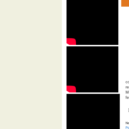
co
re
M
fe
Ne
Po