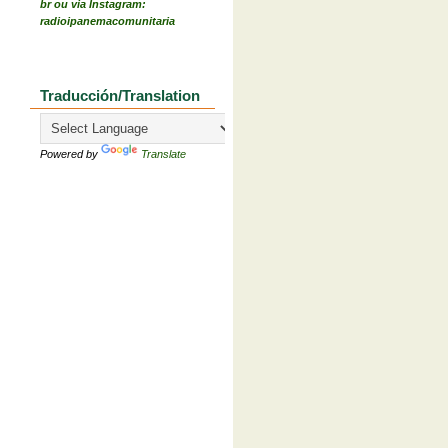
br ou via Instagram:
radioipanemacomunitaria
Traducción/Translation
Powered by
Translate