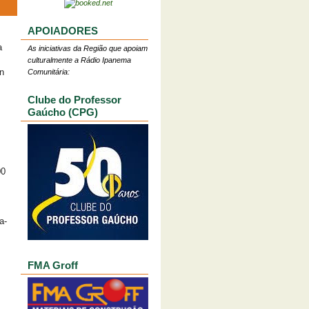
APOIADORES
a
As iniciativas da Região que apoiam
culturalmente a Rádio Ipanema
n
Comunitária:
Clube do Professor
Gaúcho (CPG)
00
a-
FMA Groff