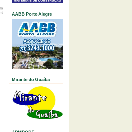
ga
om)
AABB Porto Alegre
Mirante do Guaíba