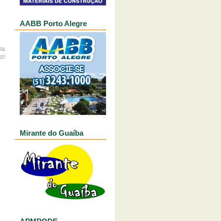
AABB Porto Alegre
ga
om)
Mirante do Guaíba