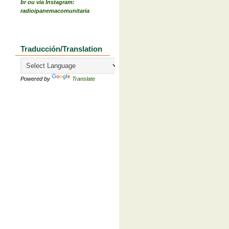
br ou via Instagram:
radioipanemacomunitaria
Traducción/Translation
Powered by
Translate