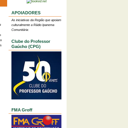
APOIADORES
As iniciativas da Região que apoiam
a
culturalmente a Rádio Ipanema
Comunitária:
o
do
Clube do Professor
m
Gaúcho (CPG)
FMA Groff