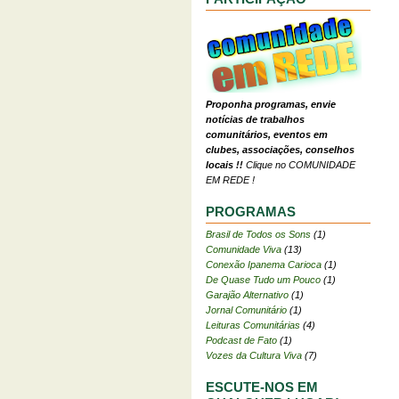
Proponha programas, envie
notícias de trabalhos
comunitários, eventos em
clubes, associações, conselhos
locais !!
Clique no COMUNIDADE
EM REDE !
PROGRAMAS
Brasil de Todos os Sons
(1)
Comunidade Viva
(13)
Conexão Ipanema Carioca
(1)
De Quase Tudo um Pouco
(1)
Garajão Alternativo
(1)
Jornal Comunitário
(1)
Leituras Comunitárias
(4)
Podcast de Fato
(1)
Vozes da Cultura Viva
(7)
ESCUTE-NOS EM