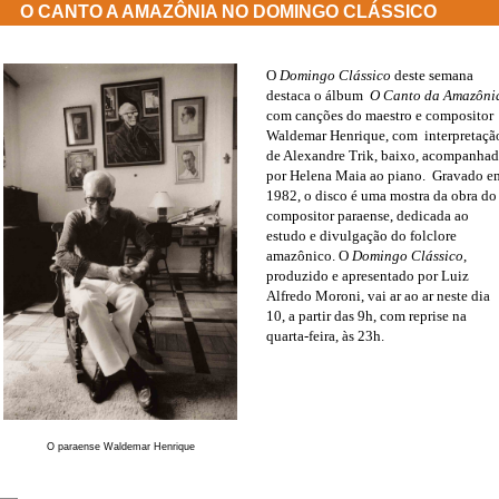
O CANTO A AMAZÔNIA NO DOMINGO CLÁSSICO
O
Domingo Clássico
deste semana
destaca o álbum
O Canto da Amazôni
com canções do maestro e compositor
Waldemar Henrique, com interpretaçã
de Alexandre Trik, baixo, acompanha
por Helena Maia ao piano. Gravado e
1982, o disco é uma mostra da obra do
compositor paraense, dedicada ao
estudo e divulgação do folclore
amazônico. O
Domingo Clássico
,
produzido e apresentado por Luiz
Alfredo Moroni, vai ar ao ar neste dia
10, a partir das 9h, com reprise na
quarta-feira, às 23h.
O paraense Waldemar Henrique