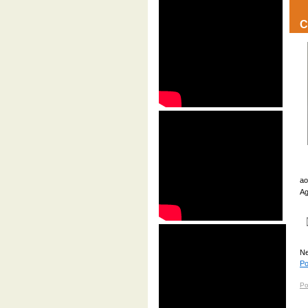
C
ao
Ag
Ne
Po
Po