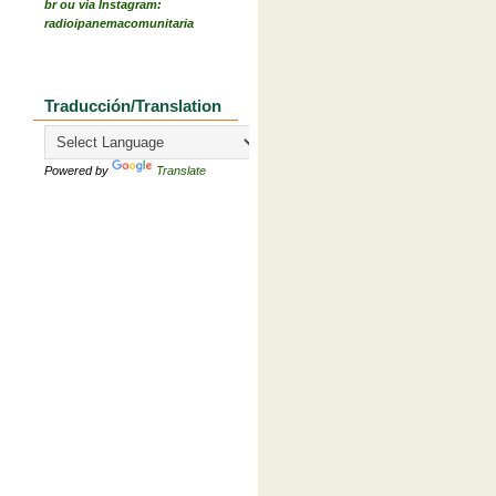
br ou via Instagram:
radioipanemacomunitaria
Traducción/Translation
Powered by
Translate