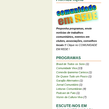
Proponha programas, envie
notícias de trabalhos
comunitários, eventos em
clubes, associações, conselhos
locais !!
Clique no COMUNIDADE
EM REDE !
PROGRAMAS
Brasil de Todos os Sons
(1)
Comunidade Viva
(13)
Conexão Ipanema Carioca
(1)
De Quase Tudo um Pouco
(1)
Garajão Alternativo
(1)
Jornal Comunitário
(1)
Leituras Comunitárias
(4)
Podcast de Fato
(1)
Vozes da Cultura Viva
(7)
ESCUTE-NOS EM