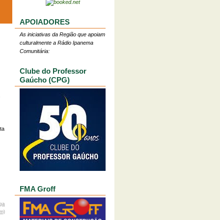
APOIADORES
As iniciativas da Região que apoiam
culturalmente a Rádio Ipanema
Comunitária:
Clube do Professor
Gaúcho (CPG)
ta
FMA Groff
ga
om)