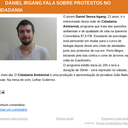
DANIEL IRGANG FALA SOBRE PROTESTOS NO
IDADANIA
O jovem
Daniel Senna Irgang
, 21 anos, é o
entrevistado desta noite do
Cidadania
Ambiental,
programa que trata das questões
ambientais e de qualidade de vida na Ipanema
Comunitária 87,9 FM. Estudante de psicologia
está pensando em mudar para o curso de
biologia depois deste ano cheio de atividades
junto aos protestos de rua em Porto Alegre,
iniciando pelo luta contra o corte de árvores na
volta do Gasômetro.
O programa inédito inicia às 20h e terá a
duração de 30min - será reprisado no sábado,
 meio-dia. O
Cidadania Ambiental
é uma produção e apresentação do jornalista João Batis
uiar. Na mesa de som, Lothar Gutierrez.
nhum comentário:
star um comentário
stagem mais recente
Página inicial
Postagem mais anti
Assinar:
Postar comentários (At