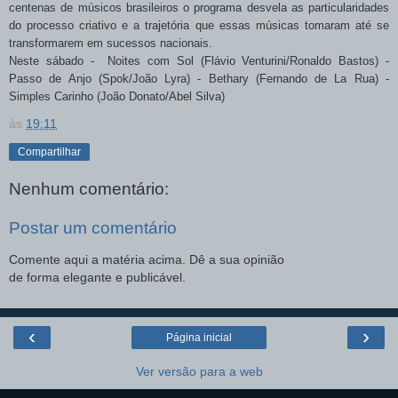
centenas de músicos brasileiros o programa desvela as particularidades
do processo criativo e a trajetória que essas músicas tomaram até se
transformarem em sucessos nacionais.
Neste sábado - Noites com Sol (Flávio Venturini/Ronaldo Bastos) -
Passo de Anjo (Spok/João Lyra) - Bethary (Fernando de La Rua) -
Simples Carinho (João Donato/Abel Silva)
às
19:11
Compartilhar
Nenhum comentário:
Postar um comentário
Comente aqui a matéria acima. Dê a sua opinião
de forma elegante e publicável.
‹
›
Página inicial
Ver versão para a web