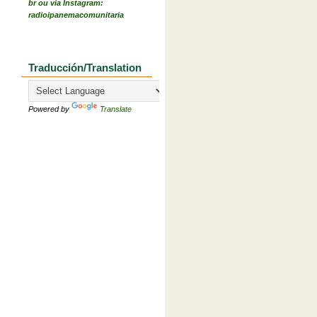
br ou via Instagram:
radioipanemacomunitaria
Traducción/Translation
Powered by
Translate