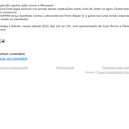
Agricultor ganha ação contra a Monsanto
Coca-Cola paga anúncio nos jornais dando explicações sobre nível de sódio na água Crystal (mas
o convence)
AGAPAN lança manifesto contra o arboricídio em Porto Alegre (e a gente traz uma versão especial
 áudio do manifesto)
ologia e Atitude, nesse sábado (8/2), das 11h às 12h, com apresentação de Caco Rocha e Flávia
nha.
nhum comentário:
star um comentário
stagem mais recente
Página inicial
Postagem mais anti
Assinar:
Postar comentários (At