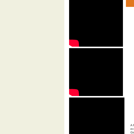
A 
ec
Gi