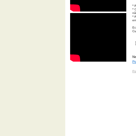
* 
* 
nã
* 
em
Ec
Cu
Ne
Po
Po