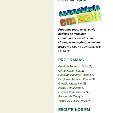
Proponha programas, envie
notícias de trabalhos
comunitários, eventos em
clubes, associações, conselhos
locais !!
Clique no COMUNIDADE
EM REDE !
PROGRAMAS
Brasil de Todos os Sons
(1)
Comunidade Viva
(13)
Conexão Ipanema Carioca
(1)
De Quase Tudo um Pouco
(1)
Garajão Alternativo
(1)
Jornal Comunitário
(1)
Leituras Comunitárias
(4)
Podcast de Fato
(1)
Vozes da Cultura Viva
(7)
ESCUTE-NOS EM