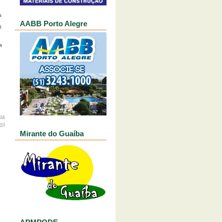
 
AABB Porto Alegre
 
 
ga
om)
Mirante do Guaíba