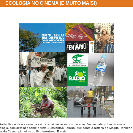
ECOLOGIA NO CINEMA (E MUITO MAIS!)
Rádio Verde dessa semana vai trazer vários assuntos bacanas. Vamos falar sobre cinema e 
ologia, com detalhes sobre o filme Substantivo Femino, que conta a história de Magda Renner e 
selda Castro, pioneiras do Ecofeminismo. E mais: 