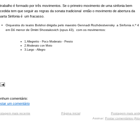
trabalho é formado por três movimentos. Se o primeiro movimento de uma sinfonia bem
cedida tem que seguir as regras da sonata tradicional então o movimento de abertura da
arta Sinfonia é um fracasso.
Orquestra do teatro Bolshoi dirigida pelo maestro Gennadi Rozhdestvensky a Sinfonia n.º 4
em Dó menor de Dmitri Shostakovich (opus 43), com os movimentos:
1.Allegretto - Poco Moderato - Presto
2.Moderato con Moto
3.Largo - Allegro
nhum comentário:
star um comentário
stagem mais recente
Página inicial
Postagem mais anti
Assinar:
Postar comentários (At