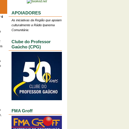
APOIADORES
º 4
As iniciativas da Região que apoiam
culturalmente a Rádio Ipanema
Comunitária:
e
Clube do Professor
z
es
Gaúcho (CPG)
s
o
o
FMA Groff
,