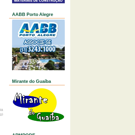
AABB Porto Alegre
Mirante do Guaíba
ga
om)