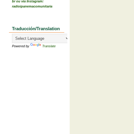
br ou via Instagram:
radioipanemacomunitaria
Traducción/Translation
Powered by
Translate