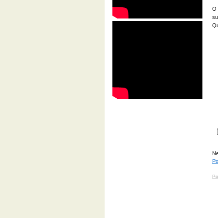
O 
su
Qu
Ne
Po
Po