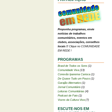
Proponha programas, envie
notícias de trabalhos
comunitários, eventos em
clubes, associações, conselhos
locais !!
Clique no COMUNIDADE
EM REDE !
PROGRAMAS
Brasil de Todos os Sons
(1)
Comunidade Viva
(13)
Conexão Ipanema Carioca
(1)
De Quase Tudo um Pouco
(1)
Garajão Alternativo
(1)
Jornal Comunitário
(1)
Leituras Comunitárias
(4)
Podcast de Fato
(1)
Vozes da Cultura Viva
(7)
ESCUTE-NOS EM