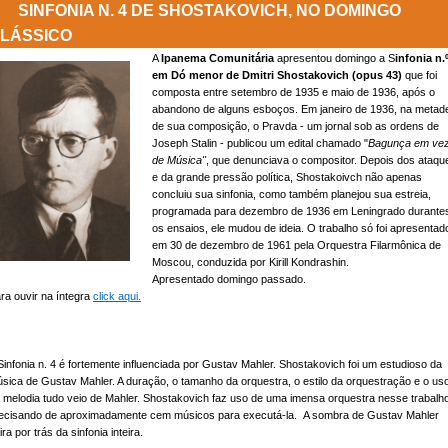
SINFONIA N. 4 DE SHOSTAKOVICH, NO DOMINGO
LÁSSICO
A
Ipanema Comunitária
apresentou domingo a S
infonia n.
em Dó menor de Dmitri Shostakovich (opus 43)
que foi
composta entre setembro de 1935 e maio de 1936, após o
abandono de alguns esboços. Em janeiro de 1936, na metad
de sua composição, o Pravda - um jornal sob as ordens de
Joseph Stalin - publicou um edital chamado "
Bagunça em ve
de Música"
, que denunciava o compositor. Depois dos ataqu
e da grande pressão política, Shostakoivch não apenas
concluiu sua sinfonia, como também planejou sua estreia,
programada para dezembro de 1936 em Leningrado durante
os ensaios, ele mudou de ideia. O trabalho só foi apresentad
em 30 de dezembro de 1961 pela Orquestra Filarmônica de
Moscou, conduzida por Kirill Kondrashin.
Apresentado domingo passado.
ra ouvir na íntegra
click aqui.
Sinfonia n. 4 é fortemente influenciada por Gustav Mahler. Shostakovich foi um estudioso da
sica de Gustav Mahler. A duração, o tamanho da orquestra, o estilo da orquestração e o us
 melodia tudo veio de Mahler. Shostakovich faz uso de uma imensa orquestra nesse trabalho
ecisando de aproximadamente cem músicos para executá-la. A sombra de Gustav Mahler
ira por trás da sinfonia inteira.