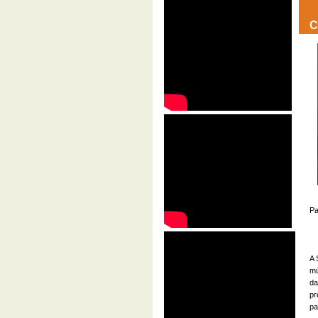
C
Pa
A 
mú
da
pr
pa