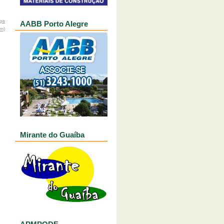
ga
AABB Porto Alegre
om)
Mirante do Guaíba