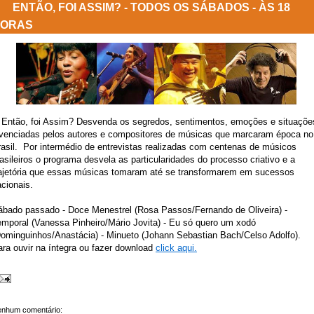
ENTÃO, FOI ASSIM? - TODOS OS SÁBADOS - ÀS 18
ORAS
 Então, foi Assim? Desvenda os segredos, sentimentos, emoções e situaçõe
ivenciadas pelos autores e compositores de músicas que marcaram época no
rasil. Por intermédio de entrevistas realizadas com centenas de músicos
asileiros o programa desvela as particularidades do processo criativo e a
rajetória que essas músicas tomaram até se transformarem em sucessos
acionais.
ábado passado - Doce Menestrel (Rosa Passos/Fernando de Oliveira) -
emporal (Vanessa Pinheiro/Mário Jovita) - Eu só quero um xodó
Dominguinhos/Anastácia) - Minueto (Johann Sebastian Bach/Celso Adolfo).
ra ouvir na íntegra ou fazer download
click aqui.
nhum comentário: