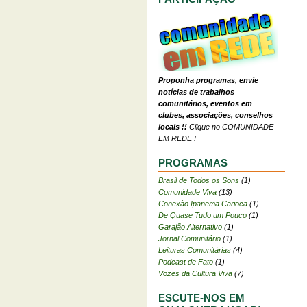
Proponha programas, envie
notícias de trabalhos
comunitários, eventos em
clubes, associações, conselhos
locais !!
Clique no COMUNIDADE
EM REDE !
PROGRAMAS
Brasil de Todos os Sons
(1)
Comunidade Viva
(13)
Conexão Ipanema Carioca
(1)
De Quase Tudo um Pouco
(1)
Garajão Alternativo
(1)
Jornal Comunitário
(1)
Leituras Comunitárias
(4)
Podcast de Fato
(1)
Vozes da Cultura Viva
(7)
ESCUTE-NOS EM