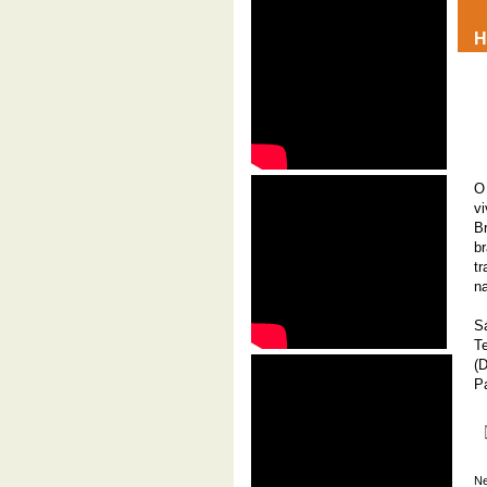
H
O
v
B
br
t
n
S
T
(
Pa
Ne