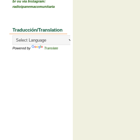
br ou via Instagram:
radioipanemacomunitaria
Traducción/Translation
Powered by
Translate