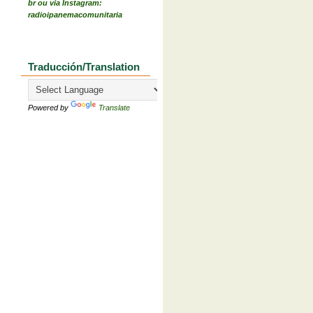
br ou via Instagram:
radioipanemacomunitaria
Traducción/Translation
Powered by
Translate