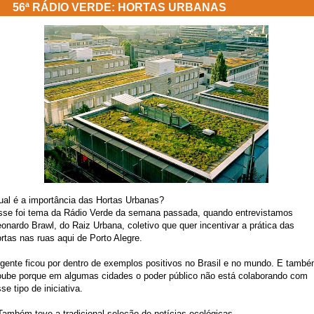
56ª RÁDIO VERDE: HORTAS URBANAS
ual é a importância das Hortas Urbanas?
sse foi tema da Rádio Verde da semana passada, quando entrevistamos
onardo Brawl, do Raiz Urbana, coletivo que quer incentivar a prática das
rtas nas ruas aqui de Porto Alegre.
 gente ficou por dentro de exemplos positivos no Brasil e no mundo. E tamb
oube porque em algumas cidades o poder público não está colaborando com
se tipo de iniciativa.
Também teve a tradicional seleção de notícias ecológicas