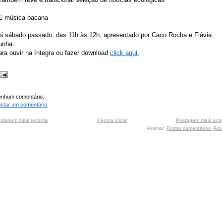
 E música bacana
oi sábado passado, das 11h às 12h, apresentado por Caco Rocha e Flávia
unha.
ra ouvir na íntegra ou fazer download
click aqui.
nhum comentário:
star um comentário
stagem mais recente
Página inicial
Postagem mais anti
Assinar:
Postar comentários (At