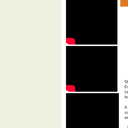
Q
E
Le
ho
A
s
es
- 