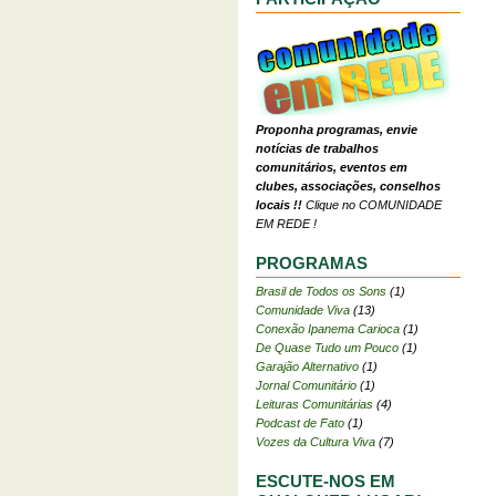
Proponha programas, envie
notícias de trabalhos
comunitários, eventos em
clubes, associações, conselhos
locais !!
Clique no COMUNIDADE
EM REDE !
PROGRAMAS
Brasil de Todos os Sons
(1)
Comunidade Viva
(13)
Conexão Ipanema Carioca
(1)
De Quase Tudo um Pouco
(1)
Garajão Alternativo
(1)
Jornal Comunitário
(1)
Leituras Comunitárias
(4)
Podcast de Fato
(1)
Vozes da Cultura Viva
(7)
ESCUTE-NOS EM