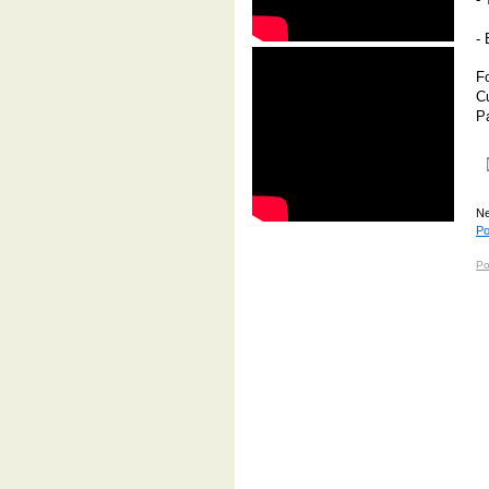
-
F
C
Pa
Ne
Po
Po