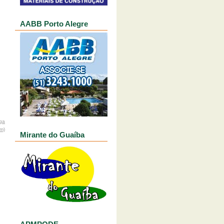
AABB Porto Alegre
ga
om)
Mirante do Guaíba