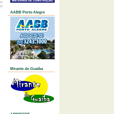
ga
om)
AABB Porto Alegre
Mirante do Guaíba