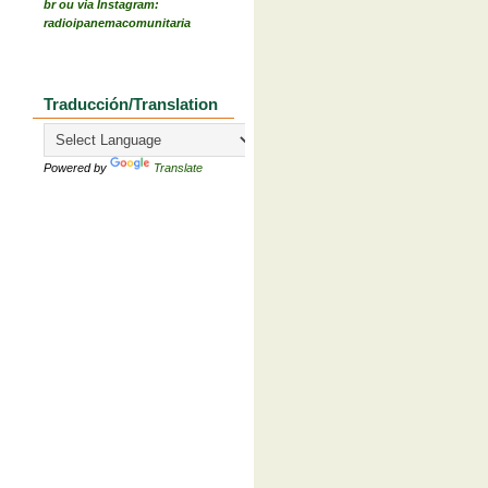
br ou via Instagram:
radioipanemacomunitaria
Traducción/Translation
Powered by
Translate