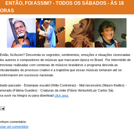
ENTÃO, FOI ASSIM? - TODOS OS SÁBADOS - ÀS 18
ORAS
Então, foi Assim? Desvenda os segredos, sentimentos, emoções e situações vivenciadas
los autores e compositores de músicas que marcaram época no Brasil. Por intermédio de
trevistas realizadas com centenas de músicos brasileiros o programa desvela as
rticularidades do processo criativo e a trajetória que essas músicas tomaram até se
ansformarem em sucessos nacionais.
bado passado - Estampas eucalol (Hélio Contreiras) - Mal necessário (Mauro Kwitko) -
morado (Fátima Guedes) - Criaturas da noite (Flávio Venturini/Luiz Carlos Sá).
ra ouvir na íntegra ou para download
click aqui.
nhum comentário:
star um comentário