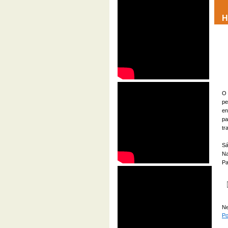
H
O 
pe
en
pa
tr
Sá
Na
Pa
Ne
Po