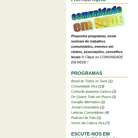
Proponha programas, envie
notícias de trabalhos
comunitários, eventos em
clubes, associações, conselhos
locais !!
Clique no COMUNIDADE
EM REDE !
PROGRAMAS
Brasil de Todos os Sons
(1)
Comunidade Viva
(13)
Conexão Ipanema Carioca
(1)
De Quase Tudo um Pouco
(1)
Garajão Alternativo
(1)
Jornal Comunitário
(1)
Leituras Comunitárias
(4)
Podcast de Fato
(1)
Vozes da Cultura Viva
(7)
ESCUTE-NOS EM