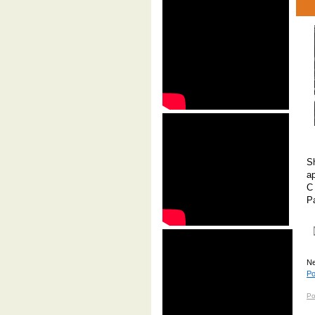
S
a
C
P
Ne
Po
Po