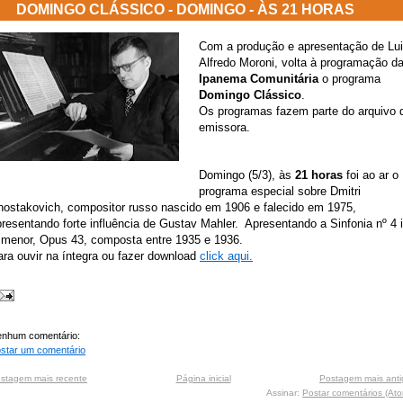
DOMINGO CLÁSSICO - DOMINGO - ÀS 21 HORAS
Com a produção e apresentação de Lu
Alfredo Moroni, volta
à
programação d
Ipanema Comunitária
o programa
Domingo Clássico
.
Os programas fazem parte do arquivo 
emissora.
D
omingo (5/3),
às
21 horas
foi
ao ar o
programa especial sobre Dmitri
hostakovich, compositor russo nascido em 1906 e falecido em 1975,
presentando forte influência de Gustav Mahler.
A
presenta
n
d
o
a Sinfonia nº 4 
 menor, Opus 43, composta entre 1935 e 1936.
a
ra ouvir na íntegra ou fazer download
click aqui.
nhum comentário:
star um comentário
stagem mais recente
Página inicial
Postagem mais anti
Assinar:
Postar comentários (At