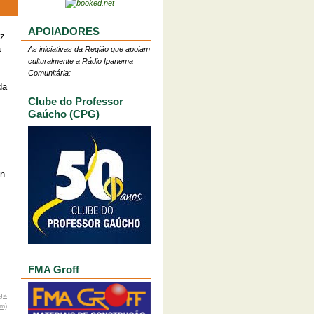
APOIADORES
iz
a
As iniciativas da Região que apoiam
culturalmente a Rádio Ipanema
Comunitária:
da
Clube do Professor
Gaúcho (CPG)
in
FMA Groff
ga
om)