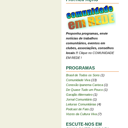
Proponha programas, envie
notícias de trabalhos
comunitários, eventos em
clubes, associações, conselhos
locais !!
Clique no COMUNIDADE
EM REDE !
PROGRAMAS
Brasil de Todos os Sons
(1)
Comunidade Viva
(13)
Conexão Ipanema Carioca
(1)
De Quase Tudo um Pouco
(1)
Garajão Alternativo
(1)
Jornal Comunitário
(1)
Leituras Comunitárias
(4)
Podcast de Fato
(1)
Vozes da Cultura Viva
(7)
ESCUTE-NOS EM