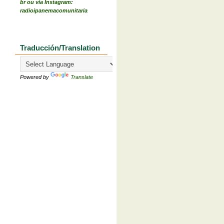
br ou via Instagram:
radioipanemacomunitaria
Traducción/Translation
Powered by
Translate