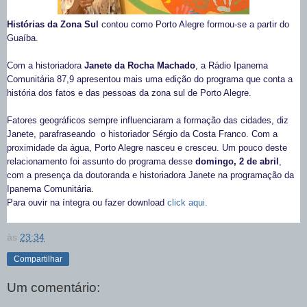
Histórias da Zona Sul
cont
ou
como Porto Alegre formou-se a partir do
Guaíba.
Com a historiadora
Janete da Rocha Machado
, a Rádio Ipanema
Comunitária 87,9 apresentou mais uma edição do programa que conta a
história dos fatos e das pessoas da zona sul de Porto Alegre.
Fatores geográficos sempre influenciaram a formação das cidades, diz
Janete, parafraseando o historiador Sérgio da Costa Franco. Com a
proximidade da água, Porto Alegre nasceu e cresceu. Um pouco deste
relacionamento
f
oi assunto do programa des
s
e
domingo, 2 de abril
,
com a presença da doutoranda e historiadora Janete na programação da
Ipanema Comunitária.
Para ouvir na íntegra ou fazer downloa
d
cl
ick aqui.
às
23:34
Compartilhar
Um comentário: