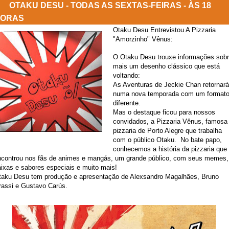
OTAKU DESU - TODAS AS SEXTAS-FEIRAS - ÀS 18
ORAS
Otaku Desu Entrevistou A Pizzaria
"Amorzinho" Vênus:
O Otaku Desu trouxe informações sob
mais um desenho clássico que está
voltando:
As Aventuras de Jeckie Chan retornará
numa nova temporada com um format
diferente.
Mas o destaque ficou para nossos
convidados, a Pizzaria Vênus, famosa
pizzaria de Porto Alegre que trabalha
com o público Otaku. No bate papo,
conhecemos a história da pizzaria que
ncontrou nos fãs de animes e mangás, um grande público, com seus memes,
aixas e sabores especiais e muito mais!
taku Desu tem produção e apresentação de Alexsandro Magalhães, Bruno
rassi e Gustavo Carús.