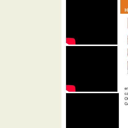
H
e
c
O
G