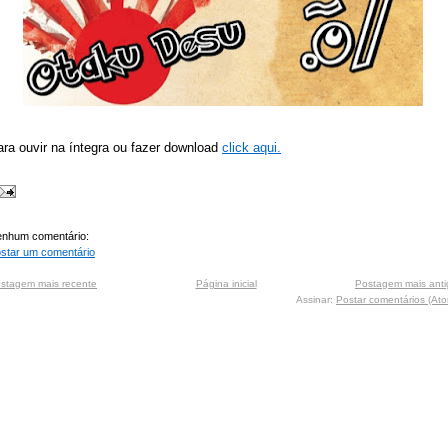
ra ouvir na íntegra ou fazer download
click aqui.
nhum comentário:
star um comentário
stagem mais recente
Página inicial
Postagem mais anti
Assinar:
Postar comentários (At