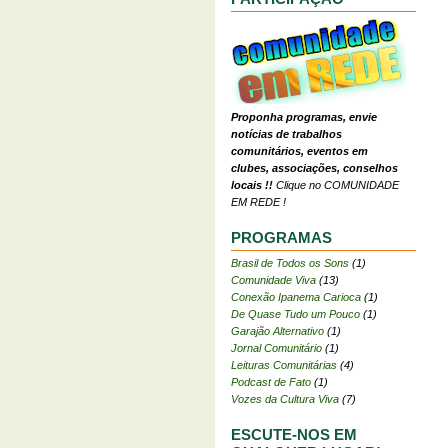
Proponha programas, envie
notícias de trabalhos
comunitários, eventos em
clubes, associações, conselhos
locais !!
Clique no COMUNIDADE
EM REDE !
PROGRAMAS
Brasil de Todos os Sons
(1)
Comunidade Viva
(13)
Conexão Ipanema Carioca
(1)
De Quase Tudo um Pouco
(1)
Garajão Alternativo
(1)
Jornal Comunitário
(1)
Leituras Comunitárias
(4)
Podcast de Fato
(1)
Vozes da Cultura Viva
(7)
ESCUTE-NOS EM