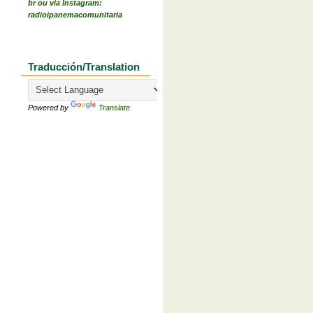
br ou via Instagram:
radioipanemacomunitaria
Traducción/Translation
Powered by
Translate