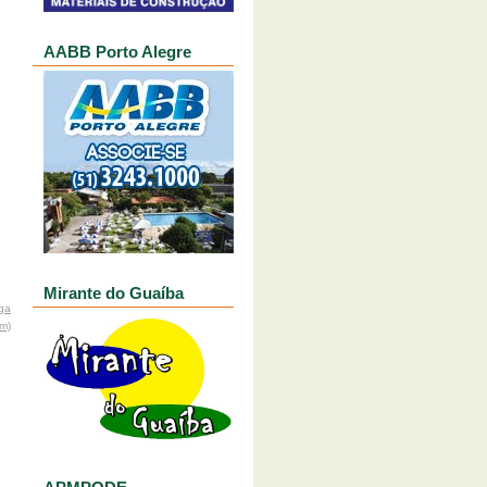
AABB Porto Alegre
Mirante do Guaíba
ga
om)