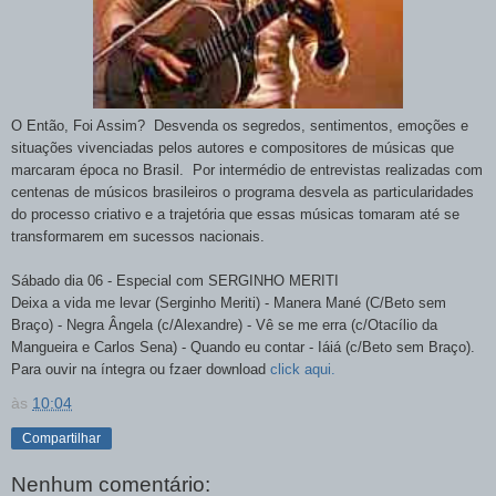
O Então, Foi Assim? Desvenda os segredos, sentimentos, emoções e
situações vivenciadas pelos autores e compositores de músicas que
marcaram época no Brasil. Por intermédio de entrevistas realizadas com
centenas de músicos brasileiros o programa desvela as particularidades
do processo criativo e a trajetória que essas músicas tomaram até se
transformarem em sucessos nacionais.
Sábado dia 06 - Especial com SERGINHO MERITI
Deixa a vida me levar (Serginho Meriti) - Manera Mané (C/Beto sem
Braço) - Negra Ângela (c/Alexandre) - Vê se me erra (c/Otacílio da
Mangueira e Carlos Sena) - Quando eu contar - Iáiá (c/Beto sem Braço).
Para ouvir na íntegra ou fzaer download
click aqui.
às
10:04
Compartilhar
Nenhum comentário: