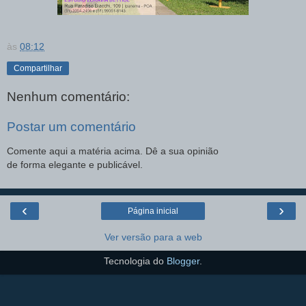
às
08:12
Compartilhar
Nenhum comentário:
Postar um comentário
Comente aqui a matéria acima. Dê a sua opinião
de forma elegante e publicável.
‹
›
Página inicial
Ver versão para a web
Tecnologia do
Blogger
.