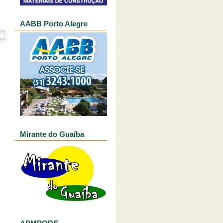
AABB Porto Alegre
ga
om)
Mirante do Guaíba