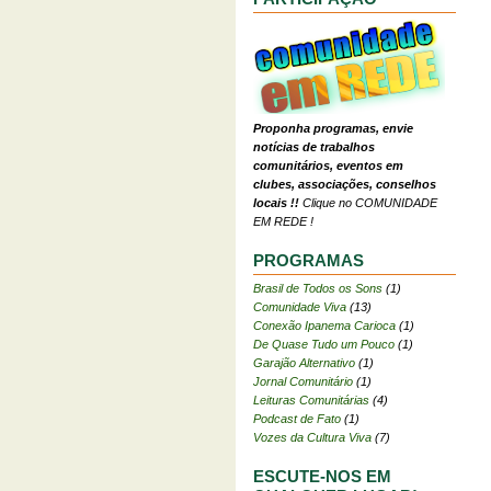
Proponha programas, envie
notícias de trabalhos
comunitários, eventos em
clubes, associações, conselhos
locais !!
Clique no COMUNIDADE
EM REDE !
PROGRAMAS
Brasil de Todos os Sons
(1)
Comunidade Viva
(13)
Conexão Ipanema Carioca
(1)
De Quase Tudo um Pouco
(1)
Garajão Alternativo
(1)
Jornal Comunitário
(1)
Leituras Comunitárias
(4)
Podcast de Fato
(1)
Vozes da Cultura Viva
(7)
ESCUTE-NOS EM