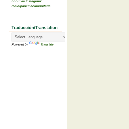
br ou via Instagram:
radioipanemacomunitaria
Traducción/Translation
Powered by
Translate