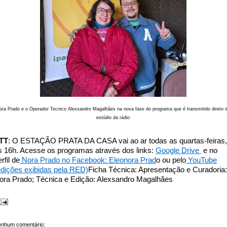
ora Prado e o Operador Tecnico Alexsandro Magalhães na nova fase do programa que é transmitido direto 
estúdio da rádio
TT
: O ESTAÇÃO PRATA DA CASA vai ao ar todas as quartas-feiras,
s 16h.
Acesse os programas através dos links:
Google Drive
e no
rfil de
Nora Prado no Facebook: Eleonora Prad
o ou pelo
YouTube
edições exibidas pela RED)
Ficha Técnica: Apresentação e Curadoria:
ora Prado; Técnica e Edição: Alexsandro Magalhães
nhum comentário: