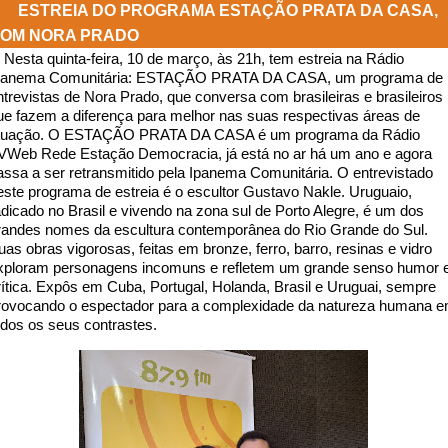
ESTREIA DO PROGRAMA ESTAÇÃO PRATA DA CASA,
OM NORA PRADO
Nesta quinta-feira, 10 de março, às 21h, tem estreia na Rádio
panema Comunitária: ESTAÇÃO PRATA DA CASA, um programa de
ntrevistas de Nora Prado, que conversa com brasileiras e brasileiros
ue fazem a diferença para melhor nas suas respectivas áreas de
tuação. O ESTAÇÃO PRATA DA CASA é um programa d
a Rádio
VWeb Rede Estação Democracia, já está no ar há um ano e agora
assa a ser retransmitido pela Ipanema Comunitária.
O entrevistado
este programa de estreia é o escultor Gustavo Nakle. Uruguaio,
adicado no Brasil e vivendo na zona sul de Porto Alegre, é um dos
randes nomes da escultura contemporânea do Rio Grande do Sul.
uas obras vigorosas, feitas em bronze, ferro, barro, resinas e vidro
xploram personagens incomuns e refletem um grande senso humor 
rítica. Expôs em Cuba, Portugal, Holanda, Brasil e Uruguai, sempre
rovocando o espectador para a complexidade da natureza humana 
odos os seus contrastes.