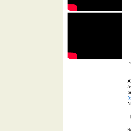
N
A
à
pe
(
N
Ne