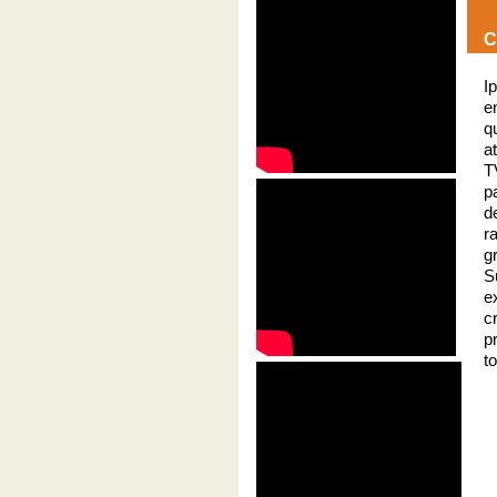
C
I
e
q
a
T
p
d
r
g
S
e
c
p
t