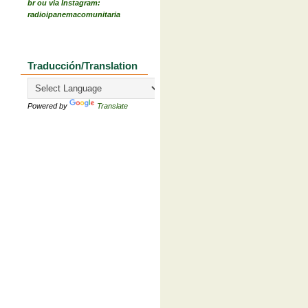
br ou via Instagram:
radioipanemacomunitaria
Traducción/Translation
Powered by
Translate