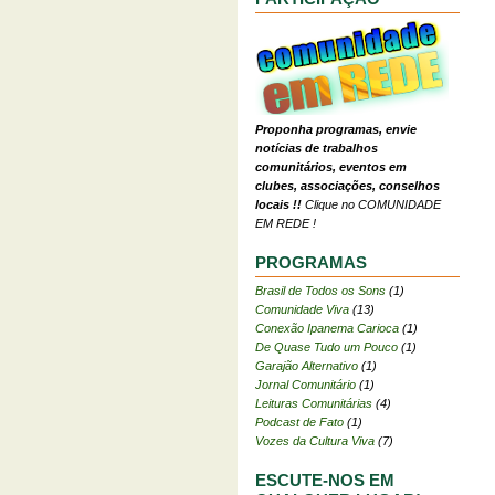
Proponha programas, envie
notícias de trabalhos
comunitários, eventos em
clubes, associações, conselhos
locais !!
Clique no COMUNIDADE
EM REDE !
PROGRAMAS
Brasil de Todos os Sons
(1)
Comunidade Viva
(13)
Conexão Ipanema Carioca
(1)
De Quase Tudo um Pouco
(1)
Garajão Alternativo
(1)
Jornal Comunitário
(1)
Leituras Comunitárias
(4)
Podcast de Fato
(1)
Vozes da Cultura Viva
(7)
ESCUTE-NOS EM