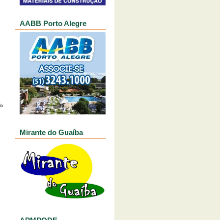
AABB Porto Alegre
do
Mirante do Guaíba