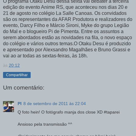
O programa Otaku Desu dessa sexta vai debater a terceira
edição do evento Anime RS, que aconteceu nos dias 20 e
21 de agosto no colégio La Salle Canoas. Os convidados
são os representantes da AFAR Produtora e realizadores do
evento, Darcy Filho e Márcio Sironi, Myke do grupo Legião
do Mal e o blogueiro Pi de Pimenta. Entre os assuntos a
serem abordados estão as novidades na fila, o novo espaço
do colégio e vários outros temas.O Otaku Desu é produzido
e apresentado por Alexsandro Magalhães e Bruno Grassi e
vai ao ar todas as sextas-feiras, às 18h.
às
20:12
Compartilhar
Um comentário:
PI
8 de setembro de 2011 às 22:04
Q foto hein! O fotógrafo manja dos close XD #taparei
Ansioso pela transmissão ^^