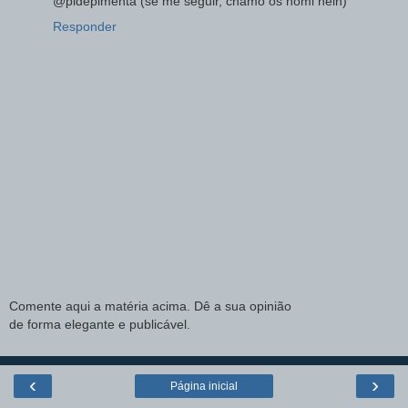
@pidepimenta (se me seguir, chamo os hômi hein)
Responder
Comente aqui a matéria acima. Dê a sua opinião
de forma elegante e publicável.
‹
›
Página inicial