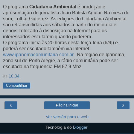
O programa
Cidadania Ambiental
é produção e
apresentação do jornalista João Batista Aguiar. Na mesa de
som, Lothar Gutierrez. As edições do Cidadania Ambiental
são retransmitidas aos sábados a partir do meio-dia e
depois colocado à disposição na Internet para os
interessados escutarem quando puderem.
O programa inicia às 20 horas desta terça-feira (6/9|) e
poderá ser escutado também via Internet -
www.ipanemacomunitaria.com.br
. Na região de Ipanema,
zona sul de Porto Alegre, a rádio comunitária pode ser
escutada na frequencia FM 87,9 Mhz.
às
16:34
Compartilhar
‹
›
Página inicial
Ver versão para a web
Tecnologia do
Blogger
.