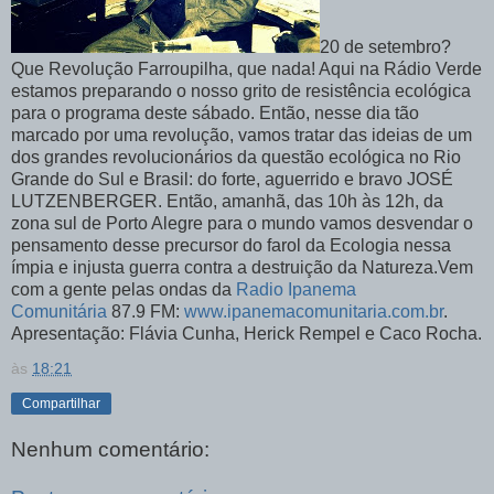
20 de setembro?
Que Revolução Farroupilha, que nada! Aqui na Rádio Verde
estamos preparando o nosso grito de resistência ecológica
para o programa deste sábado. Então, nesse dia tão
marcado por uma revolução, vamos tratar das ideias de um
dos grandes revolucionários da questão ecológica no Rio
Grande do Sul e Brasil: do forte, aguerrido e bravo JOSÉ
LUTZENBERGER. Então, amanhã, das 10h às 12h, da
zona sul de Porto Alegre para o mundo vamos desvendar o
pensamento desse precursor do farol da Ecologia nessa
ímpia e injusta guerra contra a destruição da Natureza.Vem
com a gente pelas ondas da
Radio Ipanema
Comunitária
87.9 FM:
www.ipanemacomunitaria.com.br
.
Apresentação: Flávia Cunha, Herick Rempel e Caco Rocha.
às
18:21
Compartilhar
Nenhum comentário: