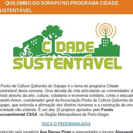
QUILOMBO DO SOPAPO NO PROGRAMA CIDADE
USTENTÁVEL
 Ponto de Cultura Quilombo do Sopapo é o tema do programa Cidade
ustentável desta semana.
Uma
década de vida articulando as comunidades d
istal através da arte, cultura, cidadania e economia solidária, conta o educad
eandro Anton, coordenador geral da Associação Ponto de Cultura Quilombo d
opapo, que estimula a afirmação dos direitos humanos e a construção de um
ociedade não violenta. É um dos 15 projetos apoiados pelo
Fundo
ocioambiental CASA
na Região Metropolitana de Porto Alegre.
OUÇA O PROGRAMA AQUI
oduzido pela jornalista
Ana Barros Pinto
e apresentador e locutor
Alexsand