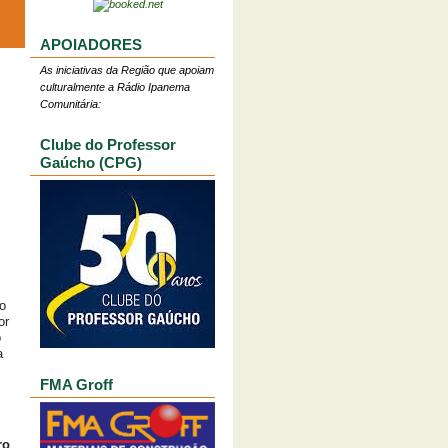
APOIADORES
As iniciativas da Região que apoiam
culturalmente a Rádio Ipanema
Comunitária:
Clube do Professor
Gaúcho (CPG)
o
or
o
a
FMA Groff
ro