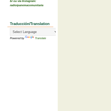
br ou via Instagram:
radioipanemacomunitaria
Traducción/Translation
Powered by
Translate