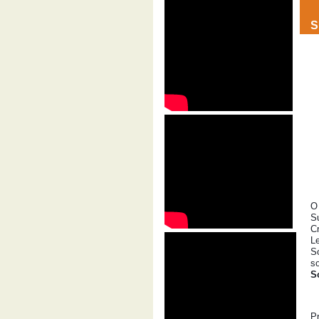
S
O
S
Cr
L
S
s
S
Pr