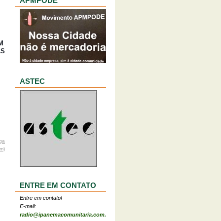
APMPODE
M
ÀS
ASTEC
ga
om)
ENTRE EM CONTATO
Entre em contato!
E-mail:
radio@ipanemacomunitaria.com.