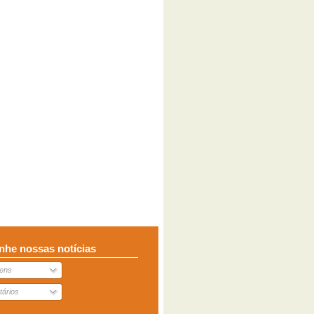
he nossas notícias
ens
ários