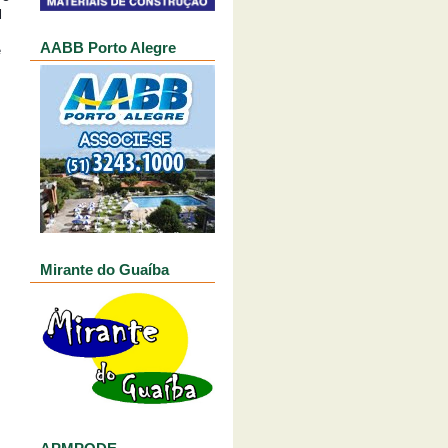
l
AABB Porto Alegre
e
Mirante do Guaíba