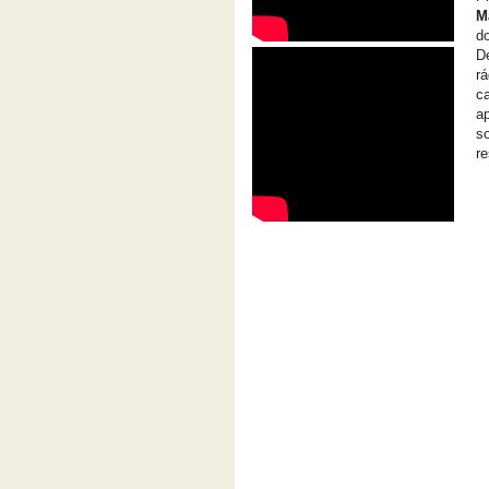
M
d
D
r
c
a
so
re