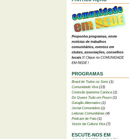
Proponha programas, envie
notícias de trabalhos
comunitários, eventos em
clubes, associações, conselhos
locais !!
Clique no COMUNIDADE
EM REDE !
PROGRAMAS
Brasil de Todos os Sons
(1)
Comunidade Viva
(13)
Conexão Ipanema Carioca
(1)
De Quase Tudo um Pouco
(1)
Garajão Alternativo
(1)
Jornal Comunitário
(1)
Leituras Comunitárias
(4)
Podcast de Fato
(1)
Vozes da Cultura Viva
(7)
ESCUTE-NOS EM